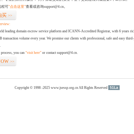
流程可
“点击这里”
查看或咨询support@4.cn。
购买
>>
erview:
orld leading domain escrow service platform and ICANN-Accredited Registrar, with 6 years ri
 transaction volume every year. We promise our clients with professional, safe and easy third-
.
d process, you can
“visit here”
or contact support@4.cn.
NOW
>>
Copyright © 1998 -2025 www.jsessp.org.cn All Rights Reserved
51La