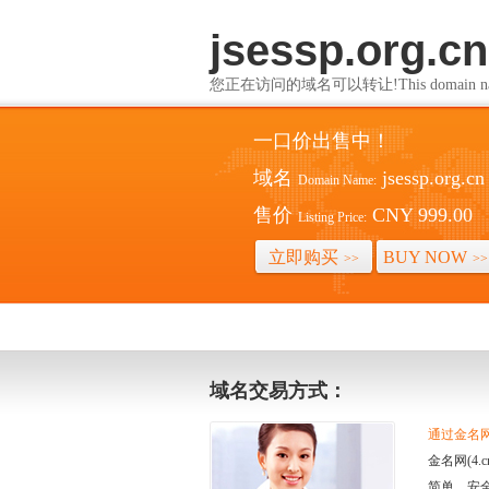
jsessp.org.cn
您正在访问的域名可以转让!This domain name i
一口价出售中！
域名
jsessp.org.cn
Domain Name:
售价
CNY 999.00
Listing Price:
立即购买
BUY NOW
>>
>>
域名交易方式：
通过金名网(
金名网(4
简单、安